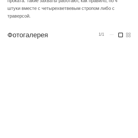
проката. Такие захваты работают, как правило, по 4
штуки вместе с четырехветвевым стропом либо с
траверсой.
Фотогалерея
1/1
—