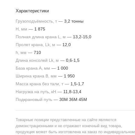
Характеристики
Грузоподъёмность, т
—
3,2 тонны
H, мм
—
1 875
Полная длина крана L, м
—
13,2-15,0
Пролет крана, Lk, м
—
12,0
h, мм
—
710
Длина консолей Lk, м
—
0,6-1,5
База крана А, мм
—
1 000
Ширина крана В, мм
—
1 950
Масса крана без тали, т
—
1,5-1,7
Нагрузка на путь, кН
—
11,8-13,4
Подкрановый путь
—
30М 36М 45М
Товарные позиции представленные на сайте являются
демонстрационными и не отражают конечный вид товара,
продукция может быть изготовлена на заказ по индивидуальном