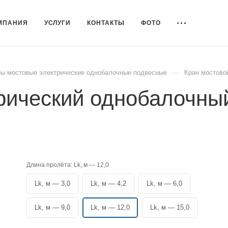
МПАНИЯ
УСЛУГИ
КОНТАКТЫ
ФОТО
—
ы мостовые электрические однобалочные подвесные
Кран мостово
рический однобалочный 
Длина пролёта:
Lk, м — 12,0
Lk, м — 3,0
Lk, м — 4,2
Lk, м — 6,0
Lk, м — 9,0
Lk, м — 12,0
Lk, м — 15,0