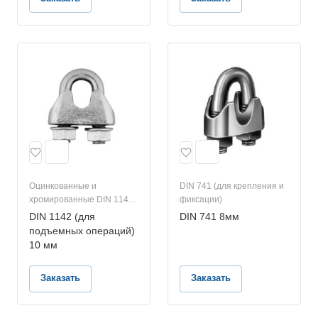
Оцинкованные и
DIN 741 (для крепления и
хромированные DIN 1142
фиксации)
(для подъемных
DIN 1142 (для
DIN 741 8мм
операций)
подъемных операций)
10 мм
Заказать
Заказать