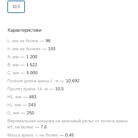
10,5
Характеристики
L, мм не более
—
96
h, мм не болеее
—
193
A, мм
—
1 200
B, мм
—
1 522
C, мм
—
5 000
Полная длина крана L, м
—
10,692
Пролет крана, Lk, м
—
10,5
Н1, мм
—
483
h1, мм
—
243
l1, мм
—
250
Вертикальная нагрузка на крановый рельс от колеса крана,
кН, не более
—
7,6
Масса крана, т, не более
—
0,45