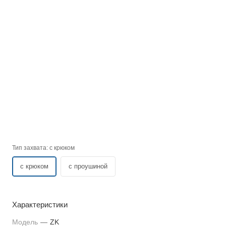
Тип захвата:
с крюком
с крюком
с проушиной
Характеристики
Модель
—
ZK