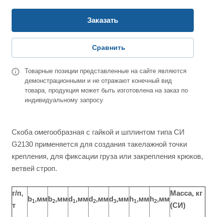
Заказать
Сравнить
Товарные позиции представленные на сайте являются
демонстрационными и не отражают конечный вид
товара, продукция может быть изготовлена на заказ по
индивидуальному запросу
Скоба омегообразная с гайкой и шплинтом типа СИ
G2130 применяется для создания такелажной точки
крепления, для фиксации груза или закрепления крюков,
ветвей строп.
г/п,
Масса, кг
b
,мм
b
,мм
d
,мм
d
,мм
d
,мм
h
,мм
h
,мм
1
2
1
2
3
1
2
т
(CИ)