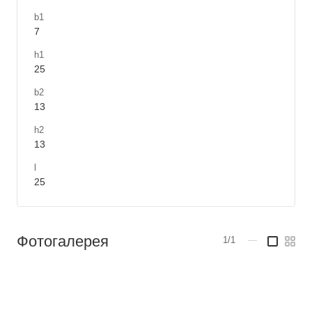
b1
7
h1
25
b2
13
h2
13
l
25
Фотогалерея
1/1
—