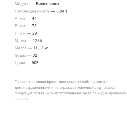
Модель
—
Вилка-вилка
Грузоподъемность
—
6,84 т
A, мм
—
44
B, мм
—
73
H, мм
—
29
M, мм
—
1255
Масса
—
11,12 кг
G, мм
—
32
L, мм
—
905
Товарные позиции представленные на сайте являются
демонстрационными и не отражают конечный вид товара,
продукция может быть изготовлена на заказ по индивидуальном
запросу