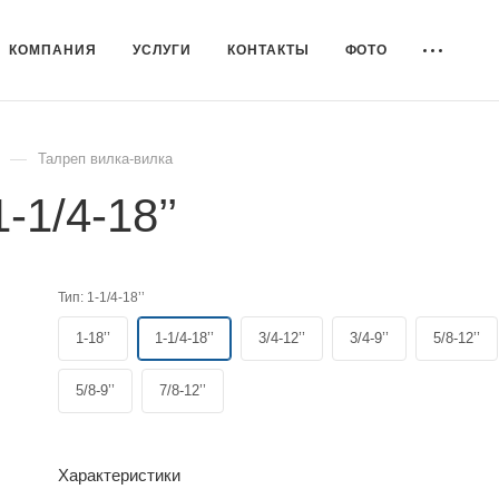
КОМПАНИЯ
УСЛУГИ
КОНТАКТЫ
ФОТО
—
Талреп вилка-вилка
-1/4-18’’
Тип:
1-1/4-18’’
1-18’’
1-1/4-18’’
3/4-12’’
3/4-9’’
5/8-12’’
5/8-9’’
7/8-12’’
Характеристики